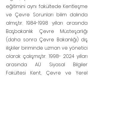
eğitimini aynı fakültede Kentleşme
ve Çevre Sorunları bilim dalında
almıştır.
1984-1998
yılları arasında
Başbakanlık Çevre Müsteşarlığı
(daha sonra Çevre Bakanlığı) dış
ilişkiler biriminde uzman ve yönetici
olarak çalışmıştır.
1998- 2024
yılları
arasında AÜ Siyasal Bilgiler
Fakültesi Kent, Çevre ve Yerel
Yönetim Politikaları Anabilim
Dalında öğretim üyesi olarak
görev yapmıştır. İlgi alanları Denizel
Çevre Politikaları, Çevresel
Güvenlik, Uluslararası Çevre
Hukuku, Uluslararası Çevre
Politikaları ve Ekokırım olan Prof.